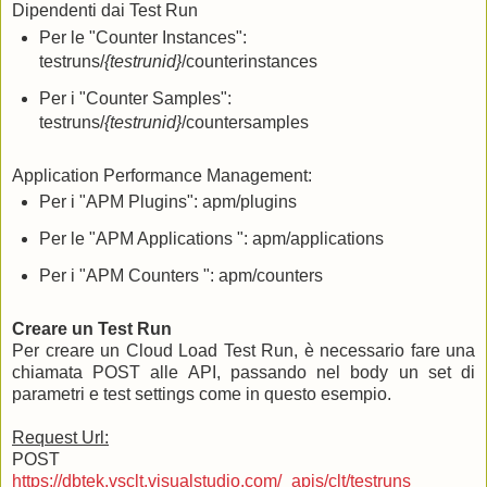
Dipendenti dai Test Run
Per le "Counter Instances":
testruns/
{testrunid}
/counterinstances
Per i "Counter Samples":
testruns/
{testrunid}
/countersamples
Application Performance Management:
Per i "APM Plugins": apm/plugins
Per le "APM Applications ": apm/applications
Per i "APM Counters ": apm/counters
Creare un Test Run
Per creare un Cloud Load Test Run, è necessario fare una
chiamata POST alle API, passando nel body un set di
parametri e test settings come in questo esempio.
Request Url:
POST
https://dbtek.vsclt.visualstudio.com/_apis/clt/testruns