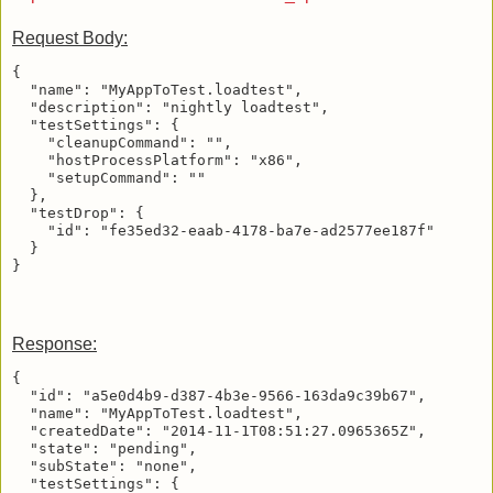
Request Body:
{

  "name": "MyAppToTest.loadtest",

  "description": "nightly loadtest",

  "testSettings": {

    "cleanupCommand": "",

    "hostProcessPlatform": "x86",

    "setupCommand": ""

  },

  "testDrop": {

    "id": "fe35ed32-eaab-4178-ba7e-ad2577ee187f"

  }

Response:
{

  "id": "a5e0d4b9-d387-4b3e-9566-163da9c39b67",

  "name": "MyAppToTest.loadtest",

  "createdDate": "2014-11-1T08:51:27.0965365Z",

  "state": "pending",

  "subState": "none",

  "testSettings": {
