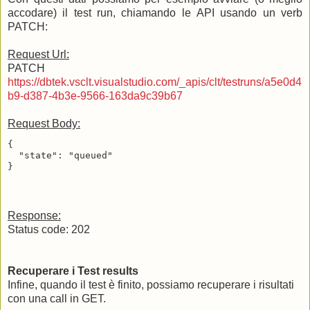
accodare) il test run, chiamando le API usando un verb
PATCH:
Request Url:
PATCH
https://dbtek.vsclt.visualstudio.com/_apis/clt/testruns/a5e0d4
b9-d387-4b3e-9566-163da9c39b67
Request Body:
{

  "state": "queued"

Response:
Status code: 202
Recuperare i Test results
Infine, quando il test è finito, possiamo recuperare i risultati
con una call in GET.