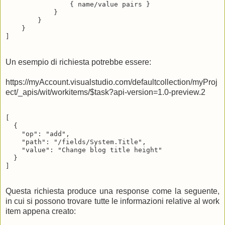
                { name/value pairs }

            }

        }

    }

Un esempio di richiesta potrebbe essere:
https://myAccount.visualstudio.com/defaultcollection/myProj
ect/_apis/wit/workitems/$task?api-version=1.0-preview.2
[

  {

    "op": "add",

    "path": "/fields/System.Title",

    "value": "Change blog title height"

  }

Questa richiesta produce una response come la seguente,
in cui si possono trovare tutte le informazioni relative al work
item appena creato: