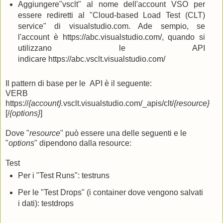
Aggiungere"vsclt" al nome dell'account VSO per
essere rediretti al "Cloud-based Load Test (CLT)
service" di visualstudio.com. Ade sempio, se
l'account è https://abc.visualstudio.com/, quando si
utilizzano le API
indicare https://abc.vsclt.visualstudio.com/
Il pattern di base per le API è il seguente:
VERB
https://
{account}.
vsclt.visualstudio.com/_apis/clt/
{resource}
[/
{options}
]
Dove "
resource
" può essere una delle seguenti e le
"
options
" dipendono dalla resource:
Test
Per i "Test Runs": testruns
Per le "Test Drops" (i container dove vengono salvati
i dati): testdrops