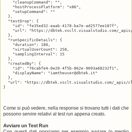
    "cleanupCommand": "",

    "hostProcessPlatform": "x86",

    "setupCommand": ""

  },

  "testDrop": {

    "id": "fe35ed32-eaab-4178-ba7e-ad2577ee187f",

    "url": "https://dbtek.vsclt.visualstudio.com/_apis/
  },

  "runSpecificDetails": {

    "duration": 180,

    "virtualUserCount": 250,

    "samplingInterval": 15

  },

  "createdBy": {

    "id": "76cabfe4-0e20-4f5b-862e-9693a68232f1",

    "displayName": "iamtheuser@dbtek.it"

  },

  "url": "https://dbtek.vsclt.visualstudio.com/_apis/cl
Come si può vedere, nella response si trovano tutti i dati che
possono servire relativi al test run appena creato.
Avviare un Test Run
Con questi dati possiamo per esempio avviare (o meglio