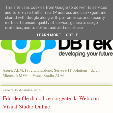
This site uses cookies from Google to deliver its services
and to analyze traffic. Your IP address and user-agent are
shared with Google along with performance and security
metrics to ensure quality of service, generate usage
statistics, and to detect and address abuse.
LEARN MORE
GOT IT
Azure, ALM, Programmazione, Server e IT Solutions - da un
Microsoft MVP in Visual Studio ALM
venerdì 19 dicembre 2014
Edit dei file di codice sorgente da Web con
Visual Studio Online