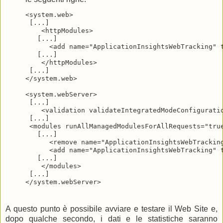
<system.web>

 [...]

    <httpModules>

   [...]

      <add name="ApplicationInsightsWebTracking" 
   [...]

    </httpModules>

 [...]

</system.web>

<system.webServer>

 [...]

    <validation validateIntegratedModeConfiguratio
 [...]

 <modules runAllManagedModulesForAllRequests="true
   [...]

      <remove name="ApplicationInsightsWebTracking
      <add name="ApplicationInsightsWebTracking" 
   [...]

    </modules> 

 [...]

A questo punto è possibile avviare e testare il Web Site e,
dopo qualche secondo, i dati e le statistiche saranno