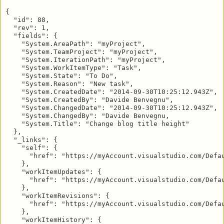
{

  "id": 88,

  "rev": 1,

  "fields": {

    "System.AreaPath": "myProject",

    "System.TeamProject": "myProject",

    "System.IterationPath": "myProject",

    "System.WorkItemType": "Task",

    "System.State": "To Do",

    "System.Reason": "New task",

    "System.CreatedDate": "2014-09-30T10:25:12.943Z",

    "System.CreatedBy": "Davide Benvegnu",

    "System.ChangedDate": "2014-09-30T10:25:12.943Z",

    "System.ChangedBy": "Davide Benvegnu,

    "System.Title": "Change blog title height"

  },

  "_links": {

    "self": {

      "href": "https://myAccount.visualstudio.com/Defau
    },

    "workItemUpdates": {

      "href": "https://myAccount.visualstudio.com/Defau
    },

    "workItemRevisions": {

      "href": "https://myAccount.visualstudio.com/Defau
    },

    "workItemHistory": {
