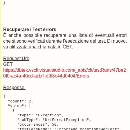
Recuperare i Test errors
È anche possibile recuperare una lista di eventuali errori
che si sono verificati durante l'esecuzione del test. Di nuovo,
va utilizzata una chiamata in GET.
Request Url:
GET
https://dbtek.vsclt.visualstudio.com/_apis/clt/testRuns/47be2
0f0-ac4a-40cd-acb7-d9f8c44d0404/Errors
Response:
{

  "count": 2,

  "value": [

    {

      "type": "Exception",

      "subType": "UriFormatException",

      "occurrences": 50,

      "testCaseName": "ErrorsAndExceptionsWebTest",
