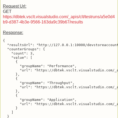
Request Url:
GET
https://dbtek.vsclt.visualstudio.com/_apis/clt/testruns/a5e0d4
b9-d387-4b3e-9566-163da9c39b67/results
Response:
{

  "resultsUrl": "http://127.0.0.1:10000/devstoreaccoun
  "counterGroups": {

    "count": 3,

    "value": [

      {

        "groupName": "Performance",

        "url": "https://dbtek.vsclt.visualstudio.com/_
      },

      {

        "groupName": "Throughput",

        "url": "https://dbtek.vsclt.visualstudio.com/_
      },

      {

        "groupName": "Application",

        "url": "https://dbtek.vsclt.visualstudio.com/_
      }

    ]

  }
