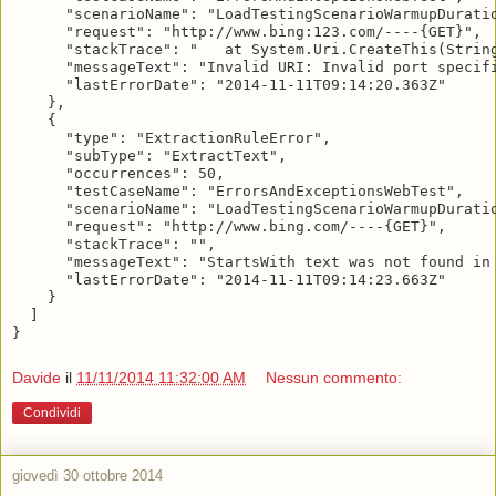
      "scenarioName": "LoadTestingScenarioWarmupDuratio
      "request": "http://www.bing:123.com/----{GET}",

      "stackTrace": "   at System.Uri.CreateThis(Strin
      "messageText": "Invalid URI: Invalid port specifi
      "lastErrorDate": "2014-11-11T09:14:20.363Z"

    },

    {

      "type": "ExtractionRuleError",

      "subType": "ExtractText",

      "occurrences": 50,

      "testCaseName": "ErrorsAndExceptionsWebTest",

      "scenarioName": "LoadTestingScenarioWarmupDuratio
      "request": "http://www.bing.com/----{GET}",

      "stackTrace": "",

      "messageText": "StartsWith text was not found in 
      "lastErrorDate": "2014-11-11T09:14:23.663Z"

    }

  ]

Davide
il
11/11/2014 11:32:00 AM
Nessun commento:
Condividi
giovedì 30 ottobre 2014