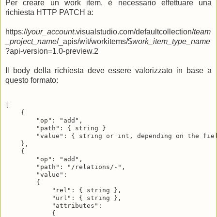
Per creare un work item, è necessario effettuare una
richiesta HTTP PATCH a:
https://
your_account
.visualstudio.com/defaultcollection/
team
_project_name
/_apis/wit/workitems/$
work_item_type_name
?api-version=1.0-preview.2
Il body della richiesta deve essere valorizzato in base a
questo formato:
[

    {

        "op": "add",

        "path": { string }

        "value": { string or int, depending on the fiel
    },

    {

        "op": "add",

        "path": "/relations/-",

        "value":

        {

            "rel": { string },

            "url": { string },

            "attributes":

            {
