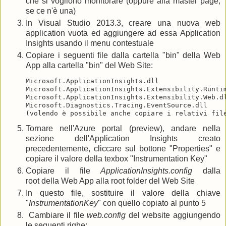
che si vogliono monitorare (oppure alla master page,
se ce n'è una)
In Visual Studio 2013.3, creare una nuova web
application vuota ed aggiungere ad essa Application
Insights usando il menu contestuale
Copiare i seguenti file dalla cartella "bin" della Web
App alla cartella "bin" del Web Site:
Microsoft.ApplicationInsights.dll

Microsoft.ApplicationInsights.Extensibility.Runtim
Microsoft.ApplicationInsights.Extensibility.Web.dl
Microsoft.Diagnostics.Tracing.EventSource.dll

Tornare nell'Azure portal (preview), andare nella
sezione dell'Application Insights creato
precedentemente, cliccare sul bottone "Properties" e
copiare il valore della texbox "Instrumentation Key"
Copiare il file
ApplicationInsights.config
dalla
root della Web App alla root folder del Web Site
In questo file, sostituire il valore della chiave
"
InstrumentationKey
" con quello copiato al punto 5
Cambiare il file
web.config
del website aggiungendo
le seguenti righe: