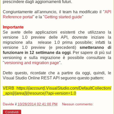
prescindere dagli aggiornamenti futuri.
Congiuntamente all'annuncio, il team ha modificato il "
API
Reference portal
" e la "
Getting started guide
"
Importante
Se avete delle applicazioni esistenti che utilizzano la
versione 1.0 preview delle API, dovreste iniziare la
migrazione alla release 1.0 prima possibile; infatti la
versione 1.0 preview (e precedenti)
smetteranno di
funzionare in 12 settimane da oggi
. Per sapere di più sul
versioning e sulla migrazione è possibile consultare la
"
versioning and migration page
".
Detto questo, ricordate che a partire da oggi, quindi, le
Visual Studio Online REST API seguono questo pattern:
VERB https://
{account}
.VisualStudio.com/DefaultCollection/
_apis[/
{area}
]/
{resource}
?api-version=1.0
Davide
il
10/28/2014 02:41:00 PM
Nessun commento:
Condividi