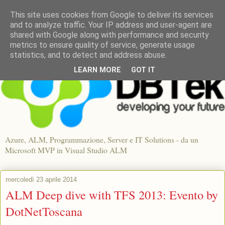
This site uses cookies from Google to deliver its services
and to analyze traffic. Your IP address and user-agent are
shared with Google along with performance and security
metrics to ensure quality of service, generate usage
statistics, and to detect and address abuse.
LEARN MORE
GOT IT
Azure, ALM, Programmazione, Server e IT Solutions - da un
Microsoft MVP in Visual Studio ALM
mercoledì 23 aprile 2014
ALM Deep dive with TFS 2013: Evento by
DotNetToscana