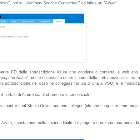
vices
", poi su "
Add new Service Connection
" ed infine su "
Azure
".
rire l'ID della sottoscrizione Azure che contiene o conterrà la web app
scription Name
", non è necessario usare il nome della sottoscrizione, si tratta
e la sottoscrizione nel caso ne collegassimo più di una a VSO) e le modalità
e il portale di Azure) sia direttamente le credenziali.
o account Visual Studio Online saranno collegati (almeno su questo team projec
zure, spostiamoci nella sezione Build del progetto e creiamo una nuova bu