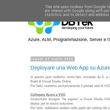
This site uses cookies from Google to 
are shared with Google along with per
statistics, and to detect and address
Azure, ALM, Programmazione, Server e IT
lunedì 27 luglio 2015
Deployare una Web App su Azure c
In questo post vedremo come fare, iniziando da 0, a 
Build di Visual Studio Online.
Per farlo, useremo esclusivamente il portale web di VS
Collegare Azure a VSO
Innanzitutto bisogna "far sapere" a Visual Studio O
deploy per la nostra soluzione.
Per farlo, dobbiamo andare nella parte dei setting del 