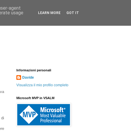
 user-agent
nerate usage
LEARN MORE
GOT IT
Informazioni personali
Davide
Visualizza il mio profilo completo
ova
Microsoft MVP in VSALM
 di
ere