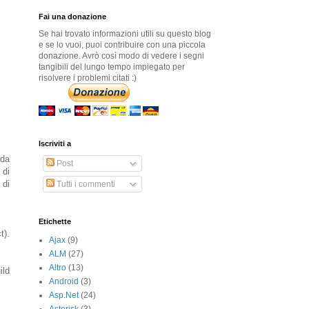
Fai una donazione
Se hai trovato informazioni utili su questo blog
e se lo vuoi, puoi contribuire con una piccola
donazione. Avrò così modo di vedere i segni
tangibili del lungo tempo impiegato per
risolvere i problemi citati :)
Iscriviti a
 da
Post
 di
 di
Tutti i commenti
Etichette
t).
Ajax
(9)
ALM
(27)
Altro
(13)
ild
Android
(3)
Asp.Net
(24)