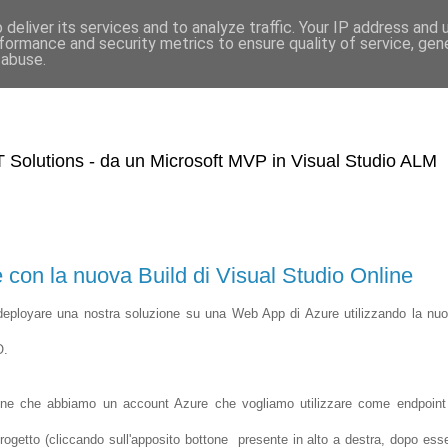
deliver its services and to analyze traffic. Your IP address and
formance and security metrics to ensure quality of service, ge
 abuse.
 Solutions - da un Microsoft MVP in Visual Studio ALM
on la nuova Build di Visual Studio Online
deployare una nostra soluzione su una Web App di Azure utilizzando la nu
O.
nline che abbiamo un account Azure che vogliamo utilizzare come endpoint
progetto (cliccando sull'apposito bottone presente in alto a destra, dopo ess