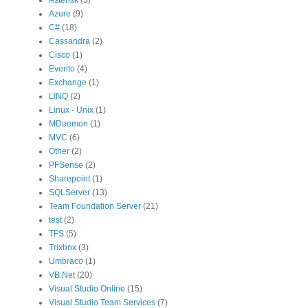
Asterisk
(3)
Azure
(9)
C#
(18)
Cassandra
(2)
Cisco
(1)
Evento
(4)
Exchange
(1)
LINQ
(2)
Linux - Unix
(1)
MDaemon
(1)
MVC
(6)
Other
(2)
PFSense
(2)
Sharepoint
(1)
SQLServer
(13)
Team Foundation Server
(21)
test
(2)
TFS
(5)
Trixbox
(3)
Umbraco
(1)
VB.Net
(20)
Visual Studio Online
(15)
Visual Studio Team Services
(7)