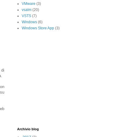
VMware
(3)
vsalm
(20)
VSTS
(7)
Windows
(6)
Windows Store App
(3)
 di
a.
non
 su
web
Archivio blog