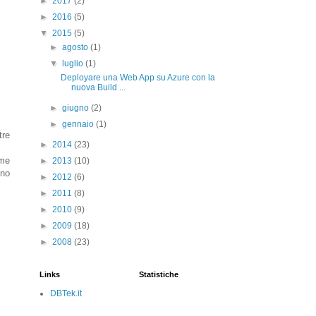
►
2017
(2)
►
2016
(5)
▼
2015
(5)
►
agosto
(1)
▼
luglio
(1)
Deployare una Web App su Azure con la
nuova Build ...
►
giugno
(2)
►
gennaio
(1)
tre
►
2014
(23)
ome
►
2013
(10)
ono
►
2012
(6)
►
2011
(8)
►
2010
(9)
►
2009
(18)
►
2008
(23)
Links
Statistiche
DBTek.it