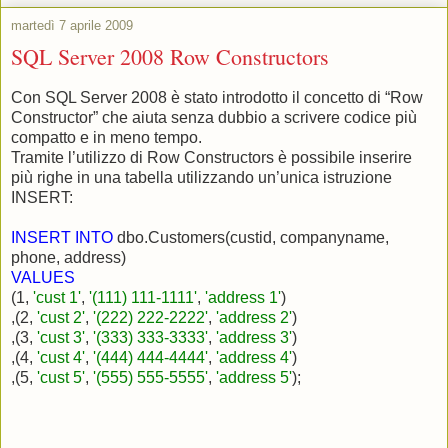
martedì 7 aprile 2009
SQL Server 2008 Row Constructors
Con SQL Server 2008 è stato introdotto il concetto di “Row
Constructor” che aiuta senza dubbio a scrivere codice più
compatto e in meno tempo.
Tramite l’utilizzo di Row Constructors è possibile inserire
più righe in una tabella utilizzando un’unica istruzione
INSERT:
INSERT INTO
dbo.Customers(custid, companyname,
phone, address)
VALUES
(1,
'cust 1'
,
'(111) 111-1111'
,
'address 1'
)
,(2,
'cust 2'
,
'(222) 222-2222'
,
'address 2'
)
,(3,
'cust 3'
,
'(333) 333-3333'
,
'address 3'
)
,(4,
'cust 4'
,
'(444) 444-4444'
,
'address 4'
)
,(5,
'cust 5'
,
'(555) 555-5555'
,
'address 5'
);