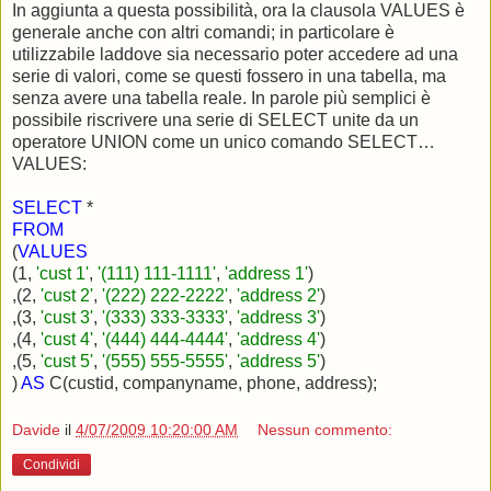
In aggiunta a questa possibilità, ora la clausola VALUES è
generale anche con altri comandi; in particolare è
utilizzabile laddove sia necessario poter accedere ad una
serie di valori, come se questi fossero in una tabella, ma
senza avere una tabella reale. In parole più semplici è
possibile riscrivere una serie di SELECT unite da un
operatore UNION come un unico comando SELECT…
VALUES:
SELECT
*
FROM
(
VALUES
(1,
'cust 1'
,
'(111) 111-1111'
,
'address 1'
)
,(2,
'cust 2'
,
'(222) 222-2222'
,
'address 2'
)
,(3,
'cust 3'
,
'(333) 333-3333'
,
'address 3'
)
,(4,
'cust 4'
,
'(444) 444-4444'
,
'address 4'
)
,(5,
'cust 5'
,
'(555) 555-5555'
,
'address 5'
)
)
AS
C(custid, companyname, phone, address);
Davide
il
4/07/2009 10:20:00 AM
Nessun commento:
Condividi