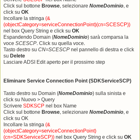
Click sul bottone
Browse
, selezionare
NomeDominio
, e
click su
OK
Incollare la stringa
(&
(objectCategory=serviceConnectionPoint)(cn=SCESCP))
nel box Query String e click su
OK
Espandendo Domain (
NomeDominio
) sarà comparsa la
voce
SCESCP
. Click su quella voce.
Tasto destro su
CN=SCESCP
nel pannello di destra e click
su
Delete
Lasciare ADSI Edit aperto per il prossimo step
Eliminare Service Connection Point (SDKServiceSCP)
Tasto destro su Domain (
NomeDominio
) sulla sinista e
click su Nuovo > Query
Scrivere
SDKSCP
nel box Name
Click sul bottone
Browse
, selezionare
NomeDominio
, e
click su OK
Incollare la stringa
(&
(objectCategory=serviceConnectionPoint)
(cn=SDKServiceSCP))
nel box Query String e click su
OK