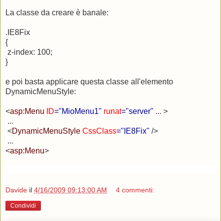
La classe da creare è banale:
.IE8Fix
{
z-index: 100;
}
e poi basta applicare questa classe all'elemento
DynamicMenuStyle:
<
asp:Menu
ID
="MioMenu1"
runat
="server"
... >
...
<
DynamicMenuStyle
CssClass
="IE8Fix"
/>
...
<
asp:Menu
>
Davide
il
4/16/2009 09:13:00 AM
4 commenti:
Condividi