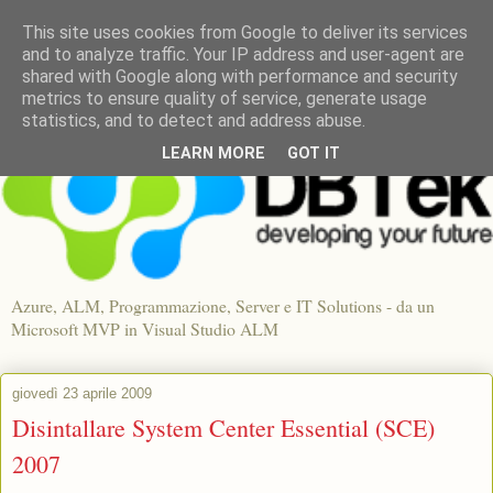
This site uses cookies from Google to deliver its services
and to analyze traffic. Your IP address and user-agent are
shared with Google along with performance and security
metrics to ensure quality of service, generate usage
statistics, and to detect and address abuse.
LEARN MORE
GOT IT
Azure, ALM, Programmazione, Server e IT Solutions - da un
Microsoft MVP in Visual Studio ALM
giovedì 23 aprile 2009
Disintallare System Center Essential (SCE)
2007