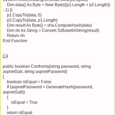
Dim data() As Byte = New Byte(((p1.Length + p2.Length))
- 1) {}
p1.CopyTo(data, 0)
p2.CopyTo(data, p1.Length)
Dim result As Byte() = sha.ComputeHash(data)
Dim rtn As String = Convert.ToBase64String(result)
Return rtn
End Function
C#
public boolean Confronta(string password, string
aspnetSalt, string aspnetPassword)
{
boolean isEqual = False
If (aspnetPassword = GenerateHash(password,
aspnetSalt))
{
isEqual = True
}
return isEqual