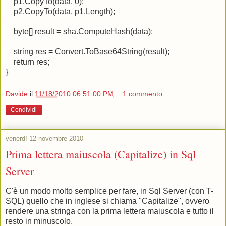
p1.CopyTo(data, 0);
p2.CopyTo(data, p1.Length);
byte[] result = sha.ComputeHash(data);
string res = Convert.ToBase64String(result);
return res;
}
Davide
il
11/18/2010 06:51:00 PM
1 commento:
Condividi
venerdì 12 novembre 2010
Prima lettera maiuscola (Capitalize) in Sql
Server
C'è un modo molto semplice per fare, in Sql Server (con T-
SQL) quello che in inglese si chiama "Capitalize", ovvero
rendere una stringa con la prima lettera maiuscola e tutto il
resto in minuscolo.