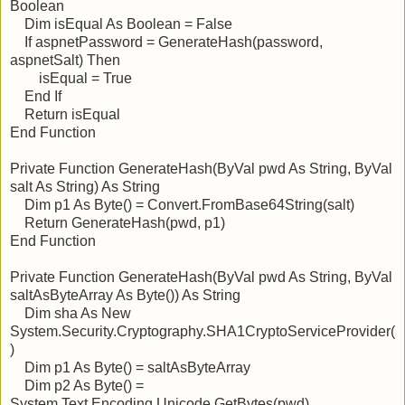
Boolean
Dim isEqual As Boolean = False
If aspnetPassword = GenerateHash(password,
aspnetSalt) Then
isEqual = True
End If
Return isEqual
End Function
Private Function GenerateHash(ByVal pwd As String, ByVal
salt As String) As String
Dim p1 As Byte() = Convert.FromBase64String(salt)
Return GenerateHash(pwd, p1)
End Function
Private Function GenerateHash(ByVal pwd As String, ByVal
saltAsByteArray As Byte()) As String
Dim sha As New
System.Security.Cryptography.SHA1CryptoServiceProvider(
)
Dim p1 As Byte() = saltAsByteArray
Dim p2 As Byte() =
System.Text.Encoding.Unicode.GetBytes(pwd)