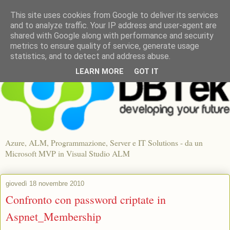
This site uses cookies from Google to deliver its services
and to analyze traffic. Your IP address and user-agent are
shared with Google along with performance and security
metrics to ensure quality of service, generate usage
statistics, and to detect and address abuse.
LEARN MORE
GOT IT
Azure, ALM, Programmazione, Server e IT Solutions - da un
Microsoft MVP in Visual Studio ALM
giovedì 18 novembre 2010
Confronto con password criptate in
Aspnet_Membership