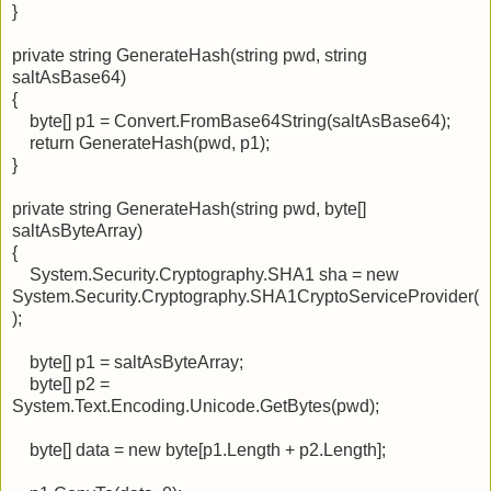
}
private string GenerateHash(string pwd, string
saltAsBase64)
{
byte[] p1 = Convert.FromBase64String(saltAsBase64);
return GenerateHash(pwd, p1);
}
private string GenerateHash(string pwd, byte[]
saltAsByteArray)
{
System.Security.Cryptography.SHA1 sha = new
System.Security.Cryptography.SHA1CryptoServiceProvider(
);
byte[] p1 = saltAsByteArray;
byte[] p2 =
System.Text.Encoding.Unicode.GetBytes(pwd);
byte[] data = new byte[p1.Length + p2.Length];