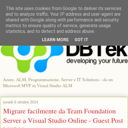
This site uses cookies from Google to deliver its services
and to analyze traffic. Your IP address and user-agent are
shared with Google along with performance and security
metrics to ensure quality of service, generate usage
statistics, and to detect and address abuse.
LEARN MORE
GOT IT
Azure, ALM, Programmazione, Server e IT Solutions - da un
Microsoft MVP in Visual Studio ALM
lunedì 6 ottobre 2014
Migrare facilmente da Team Foundation
Server a Visual Studio Online - Guest Post