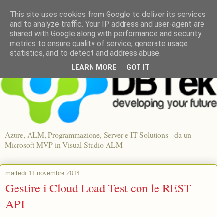
This site uses cookies from Google to deliver its services
and to analyze traffic. Your IP address and user-agent are
shared with Google along with performance and security
metrics to ensure quality of service, generate usage
statistics, and to detect and address abuse.
LEARN MORE
GOT IT
Azure, ALM, Programmazione, Server e IT Solutions - da un
Microsoft MVP in Visual Studio ALM
martedì 11 novembre 2014
Gestire i Cloud Load Test con le REST
API