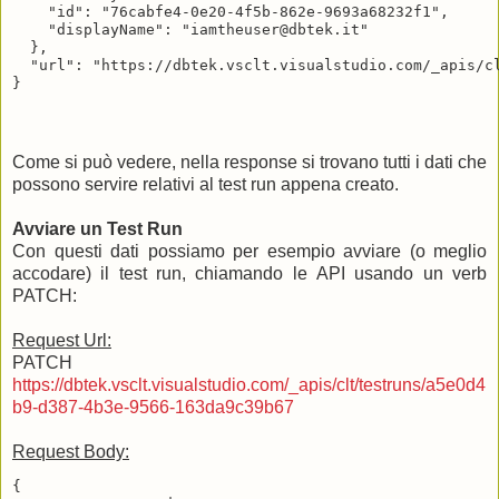
    "id": "76cabfe4-0e20-4f5b-862e-9693a68232f1",

    "displayName": "iamtheuser@dbtek.it"

  },

  "url": "https://dbtek.vsclt.visualstudio.com/_apis/cl
Come si può vedere, nella response si trovano tutti i dati che
possono servire relativi al test run appena creato.
Avviare un Test Run
Con questi dati possiamo per esempio avviare (o meglio
accodare) il test run, chiamando le API usando un verb
PATCH:
Request Url:
PATCH
https://dbtek.vsclt.visualstudio.com/_apis/clt/testruns/a5e0d4
b9-d387-4b3e-9566-163da9c39b67
Request Body:
{
