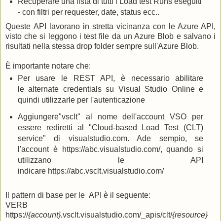
Recuperare una lista di tutti i Load test Runs eseguiti
- con filtri per requester, date, status ecc..
Queste API lavorano in stretta vicinanza con le Azure API,
visto che si leggono i test file da un Azure Blob e salvano i
risultati nella stessa drop folder sempre sull'Azure Blob.
È importante notare che:
Per usare le REST API, è necessario abilitare
le alternate credentials su Visual Studio Online e
quindi utilizzarle per l'autenticazione
Aggiungere"vsclt" al nome dell'account VSO per
essere rediretti al "Cloud-based Load Test (CLT)
service" di visualstudio.com. Ade sempio, se
l'account è https://abc.visualstudio.com/, quando si
utilizzano le API
indicare https://abc.vsclt.visualstudio.com/
Il pattern di base per le API è il seguente:
VERB
https://
{account}.
vsclt.visualstudio.com/_apis/clt/
{resource}