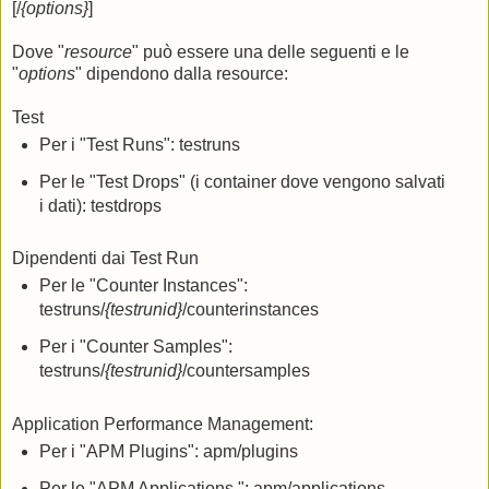
[/
{options}
]
Dove "
resource
" può essere una delle seguenti e le
"
options
" dipendono dalla resource:
Test
Per i "Test Runs": testruns
Per le "Test Drops" (i container dove vengono salvati
i dati): testdrops
Dipendenti dai Test Run
Per le "Counter Instances":
testruns/
{testrunid}
/counterinstances
Per i "Counter Samples":
testruns/
{testrunid}
/countersamples
Application Performance Management:
Per i "APM Plugins": apm/plugins
Per le "APM Applications ": apm/applications