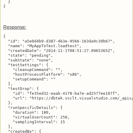
  }

Response:
{

  "id": "a5e0d4b9-d387-4b3e-9566-163da9c39b67",

  "name": "MyAppToTest.loadtest",

  "createdDate": "2014-11-1T08:51:27.0965365Z",

  "state": "pending",

  "subState": "none",

  "testSettings": {

    "cleanupCommand": "",

    "hostProcessPlatform": "x86",

    "setupCommand": ""

  },

  "testDrop": {

    "id": "fe35ed32-eaab-4178-ba7e-ad2577ee187f",

    "url": "https://dbtek.vsclt.visualstudio.com/_apis/
  },

  "runSpecificDetails": {

    "duration": 180,

    "virtualUserCount": 250,

    "samplingInterval": 15

  },

  "createdBy": {
