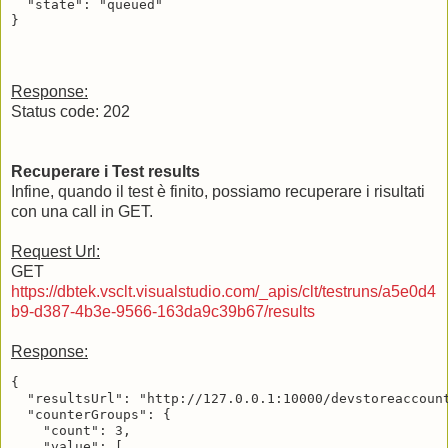
  "state": "queued"

Response:
Status code: 202
Recuperare i Test results
Infine, quando il test è finito, possiamo recuperare i risultati
con una call in GET.
Request Url:
GET
https://dbtek.vsclt.visualstudio.com/_apis/clt/testruns/a5e0d4
b9-d387-4b3e-9566-163da9c39b67/results
Response:
{

  "resultsUrl": "http://127.0.0.1:10000/devstoreaccoun
  "counterGroups": {

    "count": 3,

    "value": [
