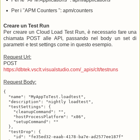
Per i "APM Counters ": apm/counters
Creare un Test Run
Per creare un Cloud Load Test Run, è necessario fare una
chiamata POST alle API, passando nel body un set di
parametri e test settings come in questo esempio.
Request Url:
POST
https://dbtek.vsclt.visualstudio.com/_apis/clt/testruns
Request Body:
{

  "name": "MyAppToTest.loadtest",

  "description": "nightly loadtest",

  "testSettings": {

    "cleanupCommand": "",

    "hostProcessPlatform": "x86",

    "setupCommand": ""

  },

  "testDrop": {

    "id": "fe35ed32-eaab-4178-ba7e-ad2577ee187f"
