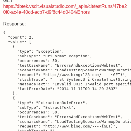
GET
https://dbtek.vsclt.visualstudio.com/_apis/clt/testRuns/47be2
0f0-ac4a-40cd-acb7-d9f8c44d0404/Errors
Response:
{

  "count": 2,

  "value": [

    {

      "type": "Exception",

      "subType": "UriFormatException",

      "occurrences": 50,

      "testCaseName": "ErrorsAndExceptionsWebTest",

      "scenarioName": "LoadTestingScenarioWarmupDuratio
      "request": "http://www.bing:123.com/----{GET}",

      "stackTrace": "   at System.Uri.CreateThis(Strin
      "messageText": "Invalid URI: Invalid port specifi
      "lastErrorDate": "2014-11-11T09:14:20.363Z"

    },

    {

      "type": "ExtractionRuleError",

      "subType": "ExtractText",

      "occurrences": 50,

      "testCaseName": "ErrorsAndExceptionsWebTest",

      "scenarioName": "LoadTestingScenarioWarmupDuratio
      "request": "http://www.bing.com/----{GET}",

      "stackTrace": "",
