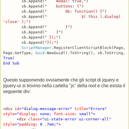
sb.Append(
"
modal: true,"
)
sb.Append(
"
buttons: {"
)
sb.Append(
"
Ok: function() {"
)
sb.Append(
"
$( this ).dialog(
'close' );"
)
sb.Append(
"
}"
)
sb.Append(
"
}"
)
sb.Append(
" });"
)
sb.Append(
"});"
)
ScriptManager
.RegisterClientScriptBlock(Page,
Page.GetType,
Guid
.NewGuid().ToString(), sb.ToString,
True
)
End
Sub
Questo supponendo ovviamente che gli script di jquery e
jquery-ui si trovino nella cartella "js" della root e che esista il
seguente div:
<
div
id
="dialog-message-error"
title
="Errore"
style
="
display
: none;
font-size
: small">
<
div
class
="ui-state-error ui-corner-all"
style
="
padding
: 0 .7em;">