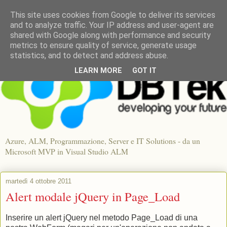
This site uses cookies from Google to deliver its services
and to analyze traffic. Your IP address and user-agent are
shared with Google along with performance and security
metrics to ensure quality of service, generate usage
statistics, and to detect and address abuse.
LEARN MORE
GOT IT
Azure, ALM, Programmazione, Server e IT Solutions - da un
Microsoft MVP in Visual Studio ALM
martedì 4 ottobre 2011
Alert modale jQuery in Page_Load
Inserire un alert jQuery nel metodo Page_Load di una