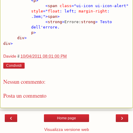
<
p
>
<
span
class
="ui-icon ui-icon-alert"
style
="
float
: left;
margin-right
:
.3em;">
span
>
<
strong
>
Errore:
strong
>
Testo
dell'errore.
p
>
div
>
div
>
Davide
il
10/04/2011 08:01:00 PM
Condividi
Nessun commento:
Posta un commento
‹
›
Home page
Visualizza versione web