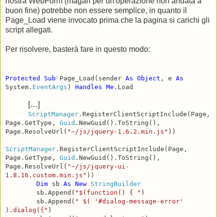
nostra WebForm (magari per un'operazione non andata a
buon fine) potrebbe non essere semplice, in quanto il
Page_Load viene invocato prima che la pagina si carichi gli
script allegati.
Per risolvere, basterà fare in questo modo:
Protected
Sub
Page_Load(sender
As
Object
, e
As
System.
EventArgs
)
Handles
Me
.Load
[…]
ScriptManager
.RegisterClientScriptInclude(Page,
Page.GetType,
Guid
.NewGuid().ToString(),
Page.ResolveUrl(
"~/js/jquery-1.6.2.min.js"
))
ScriptManager
.RegisterClientScriptInclude(Page,
Page.GetType,
Guid
.NewGuid().ToString(),
Page.ResolveUrl(
"~/js/jquery-ui-
1.8.16.custom.min.js"
))
Dim
sb
As
New
StringBuilder
sb.Append(
"$(function() { "
)
sb.Append(
" $( '#dialog-message-error'
).dialog({"
)